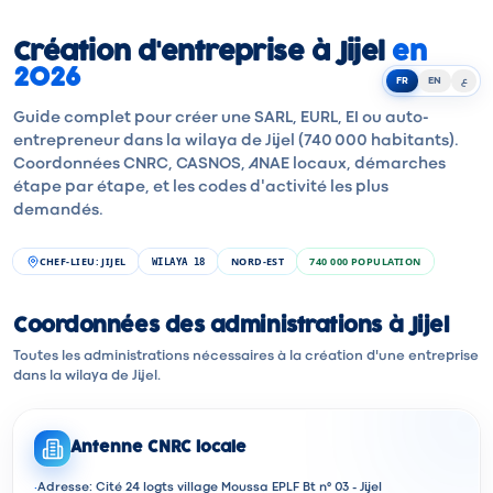
Création d'entreprise à Jijel
en
2026
FR
EN
ع
Guide complet pour créer une SARL, EURL, EI ou auto-
entrepreneur dans la wilaya de Jijel (740 000 habitants).
Coordonnées CNRC, CASNOS, ANAE locaux, démarches
étape par étape, et les codes d'activité les plus
demandés.
CHEF-LIEU
:
JIJEL
NORD-EST
740 000
POPULATION
WILAYA
18
Coordonnées des administrations à Jijel
Toutes les administrations nécessaires à la création d'une entreprise
dans la wilaya de Jijel.
Antenne CNRC locale
·
Adresse: Cité 24 logts village Moussa EPLF Bt n° 03 - Jijel