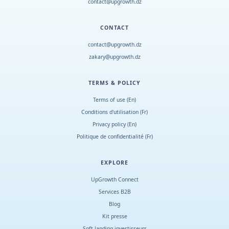
contact@upgrowth.dz
CONTACT
contact@upgrowth.dz
zakary@upgrowth.dz
TERMS & POLICY
Terms of use (En)
Conditions d
'
utilisation (Fr)
Privacy policy (En)
Politique de confidentialité (Fr)
EXPLORE
UpGrowth Connect
Services B2B
Blog
Kit presse
Soft landing investisseurs