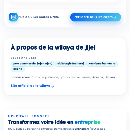
EXPLORER TOUS LES CODES
Plus de 2 134 codes CNRC
À propos de la wilaya de Jijel
SECTEURS CLÉS
port commercial (Djen Djen)
sidérurgie (Bellara)
tourisme balnéaire
pêche
Corniche jijélienne, grottes merveilleuses, Aouana, Bellara
CONNU POUR
:
Site officiel de la wilaya
UPGROWTH CONNECT
Transformez votre idée en
entreprise
SARL, EURL ou personne physique. Domiciliation à
Birkhadem
(toutes nos