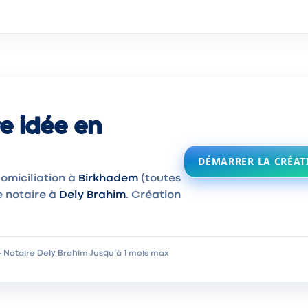
e idée en
DÉMARRER LA CRÉAT
omiciliation à
Birkhadem
(toutes
e notaire à
Dely Brahim
. Création
 Notaire Dely Brahim
·
Jusqu'à 1 mois max