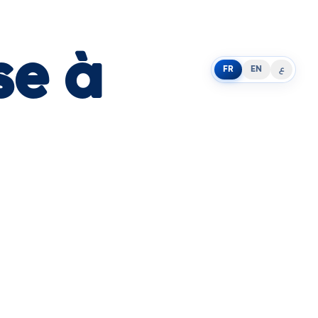
se à
FR
EN
ع