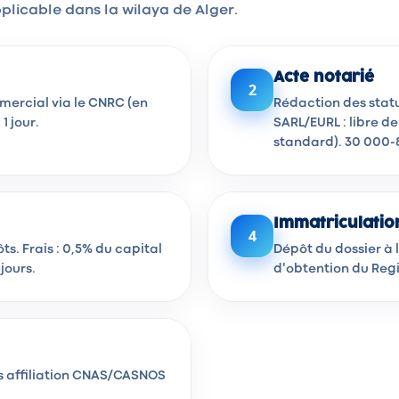
plicable dans la wilaya de Alger.
Acte notarié
2
mmercial via le CNRC (en
Rédaction des stat
1 jour.
SARL/EURL : libre de
standard). 30 000-8
Immatriculatio
4
s. Frais : 0,5% du capital
Dépôt du dossier à 
jours.
d'obtention du Regi
uis affiliation CNAS/CASNOS