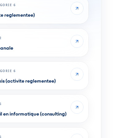
GORIE 6
te reglementee)
2
sanale
GORIE 6
xis (activite reglementee)
6
l en informatique (consulting)
6