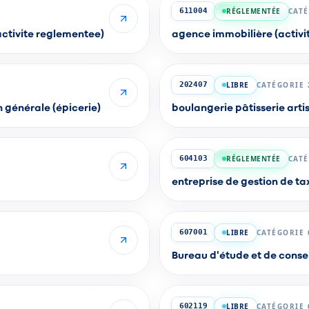
RÉGLEMENTÉE
CATÉ
611004
activite reglementee)
agence immobilière (activi
LIBRE
CATÉGORIE 
202407
 générale (épicerie)
boulangerie pâtisserie arti
RÉGLEMENTÉE
CATÉ
604103
entreprise de gestion de ta
LIBRE
CATÉGORIE 
607001
Bureau d'étude et de consei
LIBRE
CATÉGORIE 
602119