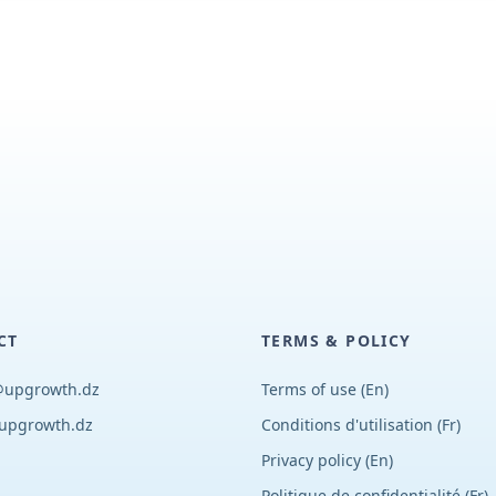
CT
TERMS & POLICY
@upgrowth.dz
Terms of use (En)
upgrowth.dz
Conditions d
'
utilisation (Fr)
Privacy policy (En)
Politique de confidentialité (Fr)