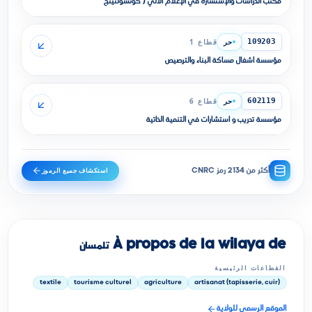
مكتب الدراسات والإستشارة في الإعلام الألي ( كونسولتينج
حر
قطاع 1
109203
مؤسسة أشغال مساكة البناء والترصيص
حر
قطاع 6
602119
مؤسسة تدريب و استشارات في التنمية الذاتية
استكشاف جميع الرموز
أكثر من 2134 رمز CNRC
À propos de la wilaya de تلمسان
القطاعات الرئيسية
textile
tourisme culturel
agriculture
artisanat (tapisserie, cuir)
الموقع الرسمي للولاية