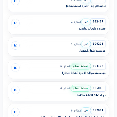
تجارة بالتجزئة للتغذية العامة (بقالة)
حر
قطاع 2
202407
مخبزة و حلويات تقليدية
حر
قطاع 1
109206
مؤسسة أشغال الكهرباء
نشاط منظم
قطاع 6
604103
مؤ سسة سيارات الأ جرة (نشاط منظم)
نشاط منظم
قطاع 6
605018
دار الحضانة (نشاط منظم)
حر
قطاع 6
607001