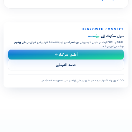
UPGROWTH CONNECT
حوّل فكرتك إلى
مؤسسة
SARL أو EURL أو شخص طبيعي. التوطين في
برج خضم
(جميع توطيناتنا هناك). التوقيع لدى الموثق في
دالي إبراهيم
.
الإنشاء في أقل من شهر.
أطلق شركتك
خدمة التوطين
100+ من رواد الأعمال
·
برج خضم · الموثق دالي إبراهيم
·
حتى شهر واحد كحد أقصى