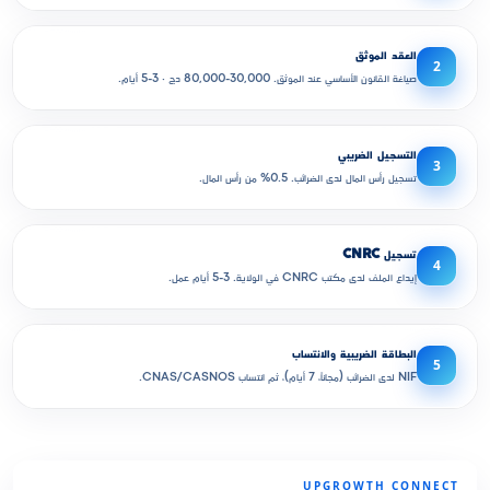
العقد الموثق
2
صياغة القانون الأساسي عند الموثق. 30,000-80,000 دج · 3-5 أيام.
التسجيل الضريبي
3
تسجيل رأس المال لدى الضرائب. 0.5% من رأس المال.
تسجيل CNRC
4
إيداع الملف لدى مكتب CNRC في الولاية. 3-5 أيام عمل.
البطاقة الضريبية والانتساب
5
NIF لدى الضرائب (مجاناً، 7 أيام)، ثم انتساب CNAS/CASNOS.
UPGROWTH CONNECT