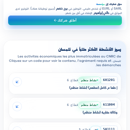
حوّل فكرتك إلى
مؤسسة
SARL أو EURL أو شخص طبيعي. التوطين في
برج خضم
(جميع توطيناتنا هناك). التوقيع لدى
الموثق في
دالي إبراهيم
. الإنشاء في أقل من شهر.
أطلق شركتك
رموز الأنشطة الأكثر طلباً في تلمسان
Les activités économiques les plus immatriculées au CNRC de
تلمسان. Cliquez sur un code pour voir le contenu, l'agrément requis et
les démarches.
نشاط منظم
قطاع 6
601201
إ طعا م كامل (مطعم) (نشاط منظم)
نشاط منظم
قطاع 6
611004
وكالة عقارية (نشاط منظم)
حر
قطاع 5
501111