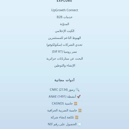
EXPLORE
UpGrowth Connect
خدمات B2B
المدوّنة
الكيت الإعلامي
الهبوط الناعم للمستثمرين
تحدي الشركات (سكولكوفو)
ممر روسيا (IVF RT)
البحث عن ستارتابات جزائرية
الإنشاء والتوطين
أدوات مجانية
🔍 رموز CNRC (2134)
🚀 أنشطة ANAE (1491)
🧮 حاسبة CASNOS
🧮 حاسبة الضريبة الجزافية
🧮 تكلفة إنشاء شركة
🧾 الحصول على رقم NIF