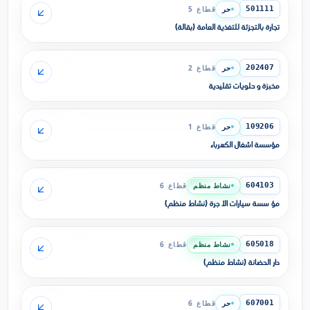
حر
قطاع 5
501111
تجارة بالتجزئة للتغذية العامة (بقالة)
حر
قطاع 2
202407
مخبزة و حلويات تقليدية
حر
قطاع 1
109206
مؤسسة أشغال الكهرباء
نشاط منظم
قطاع 6
604103
مؤ سسة سيارات الأ جرة (نشاط منظم)
نشاط منظم
قطاع 6
605018
دار الحضانة (نشاط منظم)
حر
قطاع 6
607001