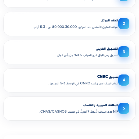
العقد الموثق
2
صياغة القانون الأساسي عند الموثق. 30,000-80,000 دج · 3-5 أيام.
التسجيل الضريبي
3
تسجيل رأس المال لدى الضرائب. 0.5% من رأس المال.
تسجيل CNRC
4
إيداع الملف لدى مكتب CNRC في الولاية. 3-5 أيام عمل.
البطاقة الضريبية والانتساب
5
NIF لدى الضرائب (مجاناً، 7 أيام)، ثم انتساب CNAS/CASNOS.