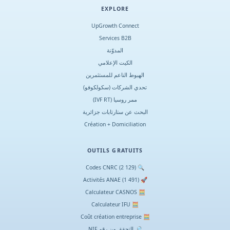
EXPLORE
UpGrowth Connect
Services B2B
المدوّنة
الكيت الإعلامي
الهبوط الناعم للمستثمرين
تحدي الشركات (سكولكوفو)
ممر روسيا (IVF RT)
البحث عن ستارتابات جزائرية
Création + Domiciliation
OUTILS GRATUITS
🔍 Codes CNRC (2 129)
🚀 Activités ANAE (1 491)
🧮 Calculateur CASNOS
🧮 Calculateur IFU
🧮 Coût création entreprise
🔎 التحقق من رقم NIF