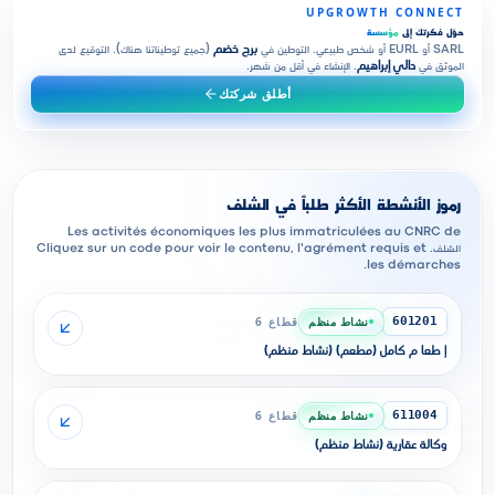
UPGROWTH CONNECT
حوّل فكرتك إلى
مؤسسة
SARL أو EURL أو شخص طبيعي. التوطين في
برج خضم
(جميع توطيناتنا هناك). التوقيع لدى
الموثق في
دالي إبراهيم
. الإنشاء في أقل من شهر.
أطلق شركتك
رموز الأنشطة الأكثر طلباً في الشلف
Les activités économiques les plus immatriculées au CNRC de
الشلف. Cliquez sur un code pour voir le contenu, l'agrément requis et
les démarches.
نشاط منظم
قطاع 6
601201
إ طعا م كامل (مطعم) (نشاط منظم)
نشاط منظم
قطاع 6
611004
وكالة عقارية (نشاط منظم)