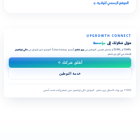
الموقع الرسمي للولاية
UPGROWTH CONNECT
حوّل فكرتك إلى
مؤسسة
SARL أو EURL أو شخص طبيعي. التوطين في
برج خضم
(جميع توطيناتنا هناك). التوقيع لدى الموثق في
دالي إبراهيم
.
الإنشاء في أقل من شهر.
أطلق شركتك
خدمة التوطين
100+ من رواد الأعمال
·
برج خضم · الموثق دالي إبراهيم
·
حتى شهر واحد كحد أقصى