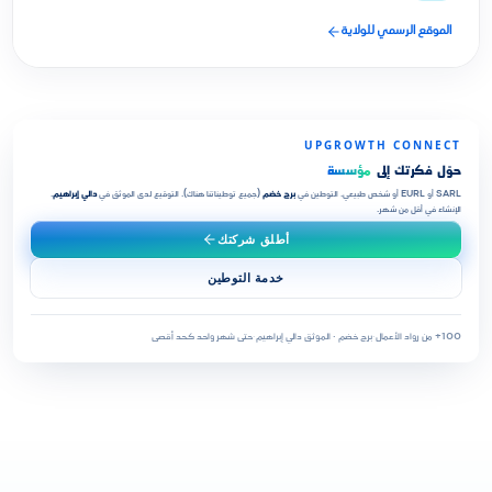
الموقع الرسمي للولاية
UPGROWTH CONNECT
حوّل فكرتك إلى
مؤسسة
SARL أو EURL أو شخص طبيعي. التوطين في
برج خضم
(جميع توطيناتنا هناك). التوقيع لدى الموثق في
دالي إبراهيم
.
الإنشاء في أقل من شهر.
أطلق شركتك
خدمة التوطين
100+ من رواد الأعمال
·
برج خضم · الموثق دالي إبراهيم
·
حتى شهر واحد كحد أقصى