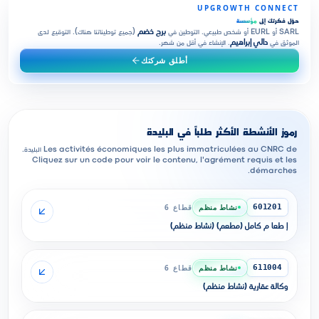
UPGROWTH CONNECT
حوّل فكرتك إلى
مؤسسة
SARL أو EURL أو شخص طبيعي. التوطين في
برج خضم
(جميع توطيناتنا هناك). التوقيع لدى
الموثق في
دالي إبراهيم
. الإنشاء في أقل من شهر.
أطلق شركتك
رموز الأنشطة الأكثر طلباً في البليدة
Les activités économiques les plus immatriculées au CNRC de البليدة.
Cliquez sur un code pour voir le contenu, l'agrément requis et les
démarches.
نشاط منظم
قطاع 6
601201
إ طعا م كامل (مطعم) (نشاط منظم)
نشاط منظم
قطاع 6
611004
وكالة عقارية (نشاط منظم)