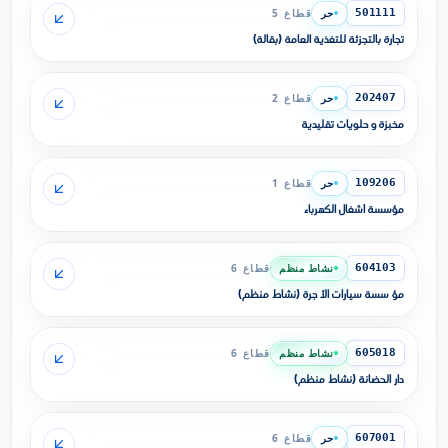
حر
قطاع 5
501111
تجارة بالتجزئة للتغذية العامة (بقالة)
حر
قطاع 2
202407
مخبزة و حلويات تقليدية
حر
قطاع 1
109206
مؤسسة أشغال الكهرباء
نشاط منظم
قطاع 6
604103
مؤ سسة سيارات الأ جرة (نشاط منظم)
نشاط منظم
قطاع 6
605018
دار الحضانة (نشاط منظم)
حر
قطاع 6
607001