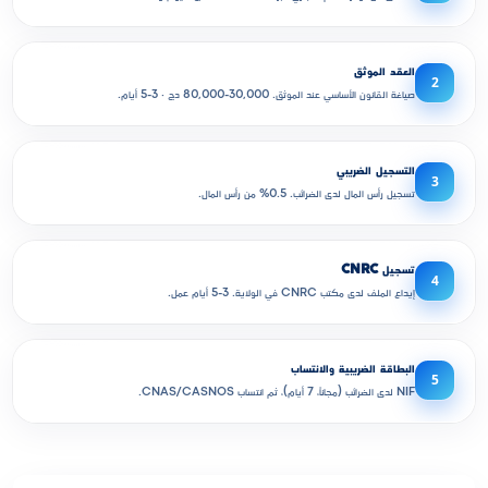
العقد الموثق
2
صياغة القانون الأساسي عند الموثق. 30,000-80,000 دج · 3-5 أيام.
التسجيل الضريبي
3
تسجيل رأس المال لدى الضرائب. 0.5% من رأس المال.
تسجيل CNRC
4
إيداع الملف لدى مكتب CNRC في الولاية. 3-5 أيام عمل.
البطاقة الضريبية والانتساب
5
NIF لدى الضرائب (مجاناً، 7 أيام)، ثم انتساب CNAS/CASNOS.