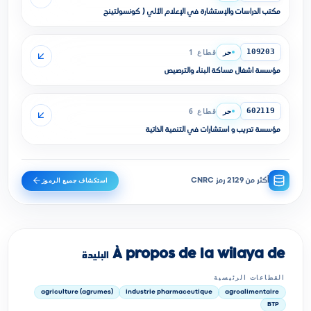
مكتب الدراسات والإستشارة في الإعلام الألي ( كونسولتينج
حر
قطاع 1
109203
مؤسسة أشغال مساكة البناء والترصيص
حر
قطاع 6
602119
مؤسسة تدريب و استشارات في التنمية الذاتية
استكشاف جميع الرموز
أكثر من 2129 رمز CNRC
À propos de la wilaya de البليدة
القطاعات الرئيسية
agriculture (agrumes)
industrie pharmaceutique
agroalimentaire
BTP