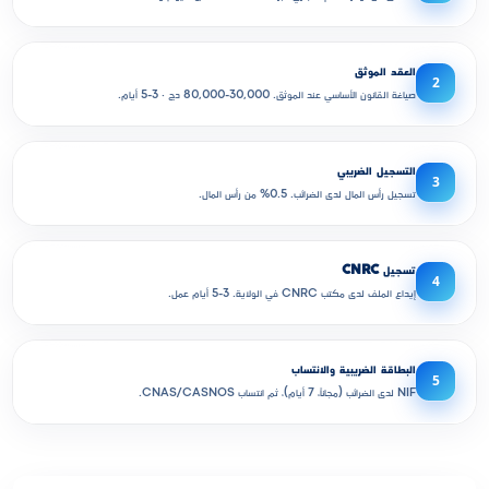
العقد الموثق
2
صياغة القانون الأساسي عند الموثق. 30,000-80,000 دج · 3-5 أيام.
التسجيل الضريبي
3
تسجيل رأس المال لدى الضرائب. 0.5% من رأس المال.
تسجيل CNRC
4
إيداع الملف لدى مكتب CNRC في الولاية. 3-5 أيام عمل.
البطاقة الضريبية والانتساب
5
NIF لدى الضرائب (مجاناً، 7 أيام)، ثم انتساب CNAS/CASNOS.