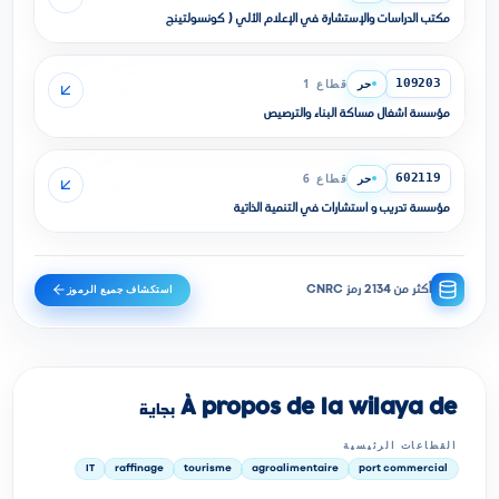
مكتب الدراسات والإستشارة في الإعلام الألي ( كونسولتينج
حر
قطاع 1
109203
مؤسسة أشغال مساكة البناء والترصيص
حر
قطاع 6
602119
مؤسسة تدريب و استشارات في التنمية الذاتية
استكشاف جميع الرموز
أكثر من 2134 رمز CNRC
À propos de la wilaya de بجاية
القطاعات الرئيسية
IT
raffinage
tourisme
agroalimentaire
port commercial