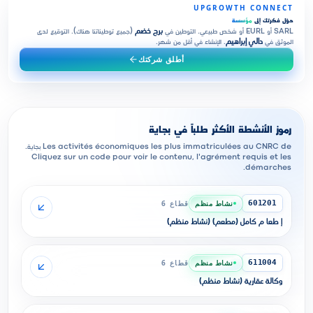
UPGROWTH CONNECT
حوّل فكرتك إلى
مؤسسة
SARL أو EURL أو شخص طبيعي. التوطين في
برج خضم
(جميع توطيناتنا هناك). التوقيع لدى
الموثق في
دالي إبراهيم
. الإنشاء في أقل من شهر.
أطلق شركتك
رموز الأنشطة الأكثر طلباً في بجاية
Les activités économiques les plus immatriculées au CNRC de بجاية.
Cliquez sur un code pour voir le contenu, l'agrément requis et les
démarches.
نشاط منظم
قطاع 6
601201
إ طعا م كامل (مطعم) (نشاط منظم)
نشاط منظم
قطاع 6
611004
وكالة عقارية (نشاط منظم)