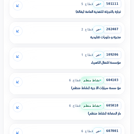
حر
قطاع 5
501111
تجارة بالتجزئة للتغذية العامة (بقالة)
حر
قطاع 2
202407
مخبزة و حلويات تقليدية
حر
قطاع 1
109206
مؤسسة أشغال الكهرباء
نشاط منظم
قطاع 6
604103
مؤ سسة سيارات الأ جرة (نشاط منظم)
نشاط منظم
قطاع 6
605018
دار الحضانة (نشاط منظم)
حر
قطاع 6
607001