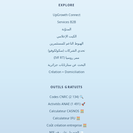
EXPLORE
UpGrowth Connect
Services B2B
المدوّنة
الكيت الإعلامي
الهبوط الناعم للمستثمرين
تحدي الشركات (سكولكوفو)
ممر روسيا (IVF RT)
البحث عن ستارتابات جزائرية
Création + Domiciliation
OUTILS GRATUITS
🔍 Codes CNRC (2 134)
🚀 Activités ANAE (1 491)
🧮 Calculateur CASNOS
🧮 Calculateur IFU
🧮 Coût création entreprise
🧾 الحصول على رقم NIF