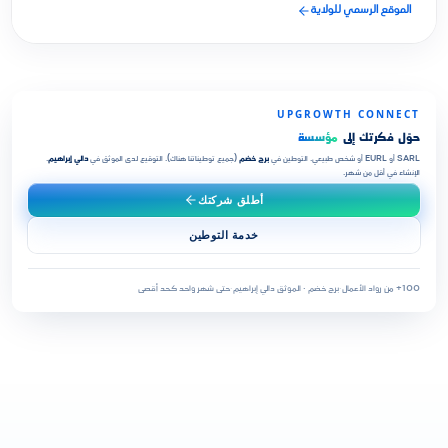
الموقع الرسمي للولاية
UPGROWTH CONNECT
حوّل فكرتك إلى
مؤسسة
SARL أو EURL أو شخص طبيعي. التوطين في
برج خضم
(جميع توطيناتنا هناك). التوقيع لدى الموثق في
دالي إبراهيم
.
الإنشاء في أقل من شهر.
أطلق شركتك
خدمة التوطين
100+ من رواد الأعمال
·
برج خضم · الموثق دالي إبراهيم
·
حتى شهر واحد كحد أقصى