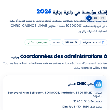
إنشاء مؤسسة في ولاية بجاية
2026
FR
EN
ع
دليل شامل لإنشاء شركة ذات مسؤولية محدودة، شركة فردية، مؤسسة فردية أو مقاول
ذاتي في ولاية بجاية (1050000 نسمة). عناوين CNRC، CASNOS، ANAE
المحلية، الخطوات والرموز.
العاصمة
:
BÉJAÏA
NORD
1,050,000
السكان
WILAYA
06
Coordonnées des administrations à بجاية
Toutes les administrations nécessaires à la création d'une entreprise
dans la wilaya de بجاية.
مكتب CNRC المحلي
·
العنوان: Boulevard Krim Belkacem, SOMACOB, Ihadaden, BT D1, BP 212 -
Béjaïa
·
الهاتف: +213 34 21 90 32
·
ساعات العمل: Dim-Jeu 8h30-15h30