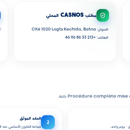
مكتب CASNOS المحلي
ا
·
العنوان: Cité 1020 Logts Kechida, Batna
·
الهاتف: +213 33 86 96 46
Procédure complète mi باتنة.
العقد الموثق
2
صياغة القانون الأساسي عند الموثق. 30,000-80,000 دج