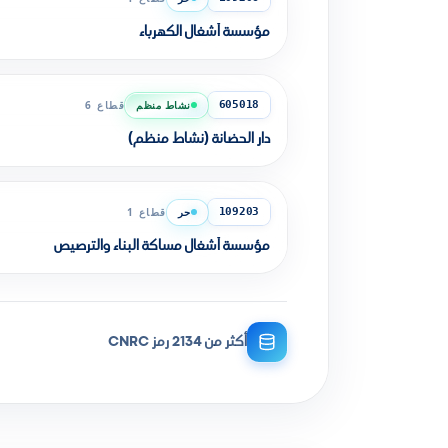
مؤسسة أشغال الكهرباء
نشاط منظم
قطاع 6
605018
دار الحضانة (نشاط منظم)
حر
قطاع 1
109203
مؤسسة أشغال مساكة البناء والترصيص
أكثر من 2134 رمز CNRC