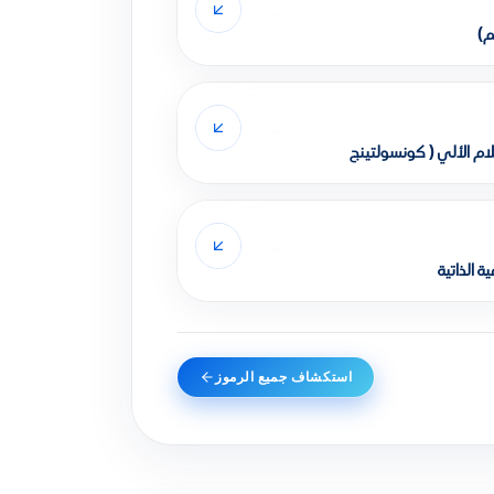
م)
ام الألي ( كونسولتينج
 الذاتية
استكشاف جميع الرموز