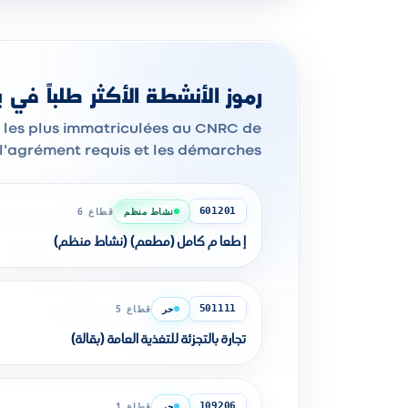
رموز الأنشطة الأكثر طلباً في ب
 l'agrément requis et les démarches.
نشاط منظم
قطاع 6
601201
إ طعا م كامل (مطعم) (نشاط منظم)
حر
قطاع 5
501111
تجارة بالتجزئة للتغذية العامة (بقالة)
حر
قطاع 1
109206