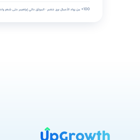
100+ من رواد الأعمال
·
برج خضم · الموثق دالي إبراهيم
·
حتى شهر واح