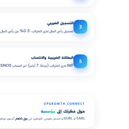
التسجيل الضريبي
3
تسجيل رأس المال لدى الضرائب. 0.5% من رأس المال.
البطاقة الضريبية والانتساب
5
NIF لدى الضرائب (مجاناً، 7 أيام)، ثم انتساب CNAS/CASNOS.
UPGROWTH CONNECT
حوّل فكرتك إلى
مؤسسة
SARL أو EURL أو شخص طبيعي. التوطين في
برج خضم
(جميع توطينا