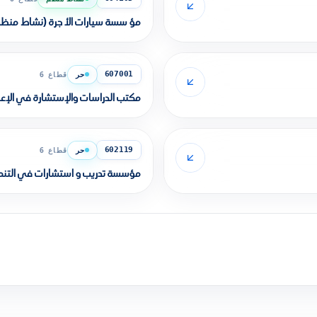
مؤ سسة سيارات الأ جرة (نشاط منظ
حر
قطاع 6
607001
مكتب الدراسات والإستشارة في الإعل
حر
قطاع 6
602119
مؤسسة تدريب و استشارات في التنمية